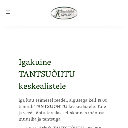
Toggle
navigation
Igakuine
TANTSUÕHTU
keskealistele
Iga kuu esimesel reedel, algusega kell 18.00
toimub
TANTSUÕHTU
keskealistele. Tule
ja veeda õhtu toredas seltskonnas mõnusa
muusika ja tantsuga.