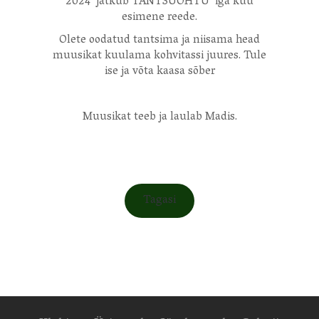
2024 jätkub TANTSUÕHTU iga kuu
esimene reede.
Olete oodatud tantsima ja niisama head
muusikat kuulama kohvitassi juures. Tule
ise ja võta kaasa sõber
Muusikat teeb ja laulab Madis.
Tagasi