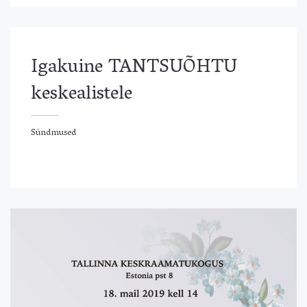
Igakuine TANTSUÕHTU
keskealistele
Sündmused
ündmused