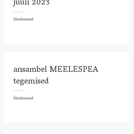
juuli 2023
Sündmused
ündmused
ansambel MEELESPEA
tegemised
Sündmused
ündmused