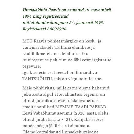
Huvialaklubi Raavis on asutatud 10. novembril
1994 ning registreeritud
mittetulundusühinguna 24. jaanuaril 1995.
Registrikood 80092996.
MTÜ Raavis põhieesmärgiks on kesk- ja
vanemaealistele Tallinna elanikele ja
klubiliikmetele meelelahutusliku
huvitegevuse pakkumine läbi eesmärgistatud
tegevuse.
Iga kuu esimesel reedel on linnarahva
TANTSUÕHTU, mis on väga populaarne.
Meie põhiüritus, milleks me oleme hakanud
juba aasta algul ettevalmistusi tegema, on
olnud juunikuu teisel nädalavahetusel
traditsioonilised MEMME-TAADI PÄEVAD
Eesti Vabaõhumuuseumis (2020. aasta oleks
olnud juubeliaasta - 25). Kahjuks seoses
pandeemiaga jäi üritus toimumata.
Oleme korraldanud linnaekskursioone