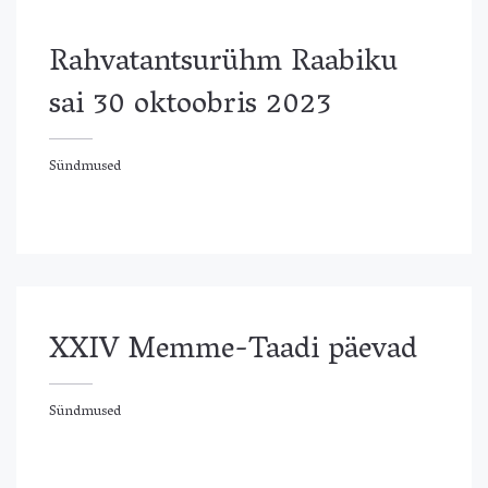
Rahvatantsurühm Raabiku
sai 30 oktoobris 2023
Sündmused
ündmused
XXIV Memme-Taadi päevad
Sündmused
ündmused