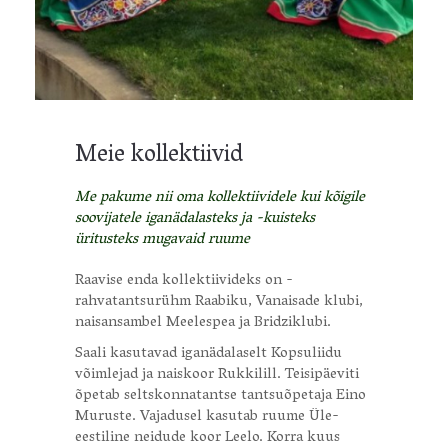
Meie kollektiivid
Me pakume nii oma kollektiividele kui kõigile
soovijatele iganädalasteks ja -kuisteks
üritusteks mugavaid ruume
Raavise enda kollektiivideks on -
rahvatantsurühm Raabiku, Vanaisade klubi,
naisansambel Meelespea ja Bridziklubi.
Saali kasutavad iganädalaselt Kopsuliidu
võimlejad ja naiskoor Rukkilill. Teisipäeviti
õpetab seltskonnatantse tantsuõpetaja Eino
Muruste. Vajadusel kasutab ruume Üle-
eestiline neidude koor Leelo. Korra kuus