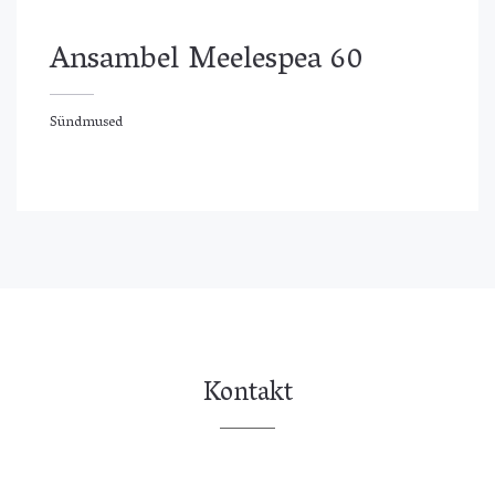
Ansambel Meelespea 60
Sündmused
ündmused
Kontakt