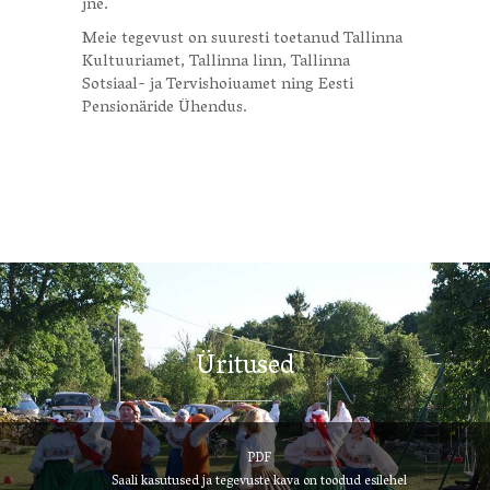
jne.
Meie tegevust on suuresti toetanud Tallinna
Kultuuriamet, Tallinna linn, Tallinna
Sotsiaal- ja Tervishoiuamet ning Eesti
Pensionäride Ühendus.
Üritused
PDF
Saali kasutused ja tegevuste kava on toodud esilehel