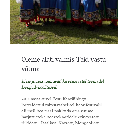
Oleme alati valmis Teid vastu
võtma!
Meie juures toimuvad ka erinevatel teemadel
loengud-koolitused.
2018.aasta suvel Eesti Kooriühingu
korraldatud rahvusvahelisel koorifestivalil
oli meil hea meel pakkuda oma ruume
harjutusteks noortekooridele erinevatest
riikidest - Itaaliast, Norrast, Mongooliast