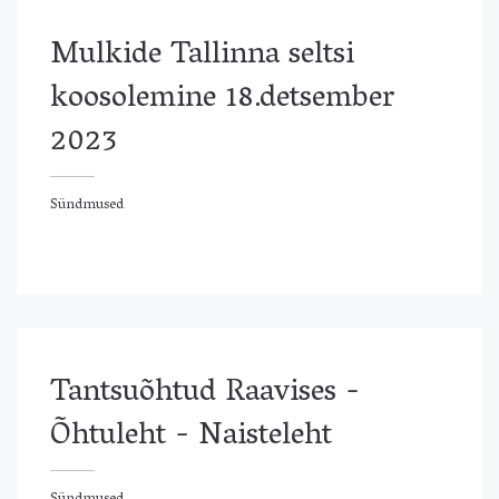
Mulkide Tallinna seltsi
koosolemine 18.detsember
2023
Sündmused
ündmused
Tantsuõhtud Raavises -
Õhtuleht - Naisteleht