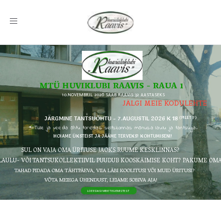
Toggle
navigation
MTÜ HUVIKLUBI RAAVIS - RAUA 1
10.NOVEMBRIL 2026 SAAB RAAVIS 32 AASTASEKS
JÄLGI MEIE KODULEHTE
JÄRGMINE TANTSUÕHTU - 7.AUGUSTIL 2026 K 18
(PILET 7)
* Tule ja veeda õhtu toredas seltskonnas mõnusa laulu ja tantsuga.
HOIAME ÜKSTEIST JA JÄÄME TERVEKS! KOHTUMISENI!
SUL ON VAJA OMA ÜRITUSE JAOKS RUUME KESKLINNAS?
 LAULU- VÕI TANTSUKOLLEKTIIVIL PUUDUB KOOSKÄIMISE KOHT? PAKUME OMA
TAHAD PIDADA OMA TÄHTPÄEVA, VIIA LÄBI KOOLITUSI VÕI MUID ÜRITUSI?
VÕTA MEIEGA ÜHENDUST, LEIAME SOBIVA AJA!
LOE EDASI MEIE TEGEMISTEST