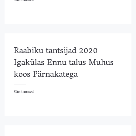
Sündmused
ündmused
Raabiku tantsijad 2020
Igakülas Ennu talus Muhus
koos Pärnakatega
Sündmused
ündmused