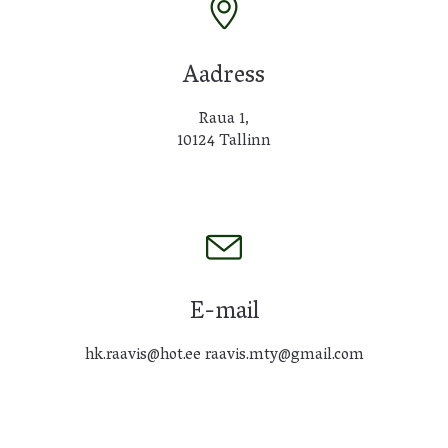
Aadress
Raua 1,
10124 Tallinn
E-mail
hk.raavis@hot.ee raavis.mty@gmail.com