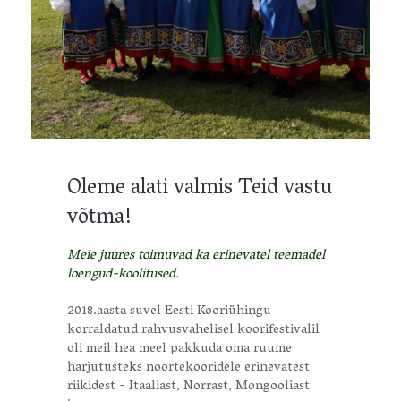
Oleme alati valmis Teid vastu
võtma!
Meie juures toimuvad ka erinevatel teemadel
loengud-koolitused.
2018.aasta suvel Eesti Kooriühingu
korraldatud rahvusvahelisel koorifestivalil
oli meil hea meel pakkuda oma ruume
harjutusteks noortekooridele erinevatest
riikidest - Itaaliast, Norrast, Mongooliast