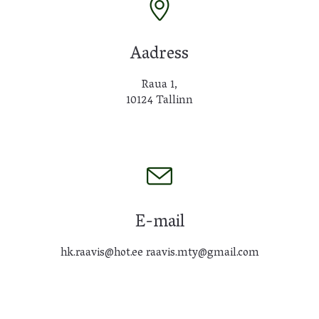
Aadress
Raua 1,
10124 Tallinn
E-mail
hk.raavis@hot.ee raavis.mty@gmail.com