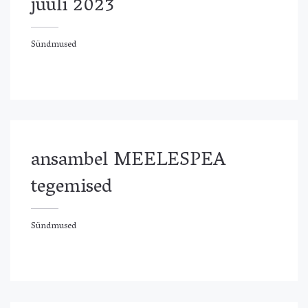
juuli 2023
Sündmused
ündmused
ansambel MEELESPEA
tegemised
Sündmused
ündmused