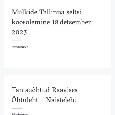
Mulkide Tallinna seltsi
koosolemine 18.detsember
2023
Sündmused
ündmused
Tantsuõhtud Raavises -
Õhtuleht - Naisteleht