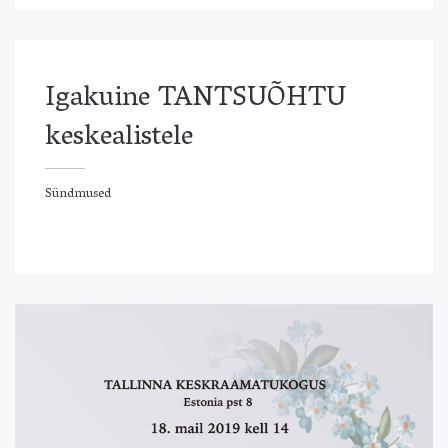
Igakuine TANTSUÕHTU
keskealistele
Sündmused
ündmused