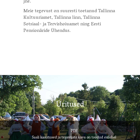
jne.
Meie tegevust on suuresti toetanud Tallinna
Kultuuriamet, Tallinna linn, Tallinna
Sotsiaal- ja Tervishoiuamet ning Eesti
Pensionäride Ühendus.
Üritused
PDF
Saali kasutused ja tegevuste kava on toodud esilehel