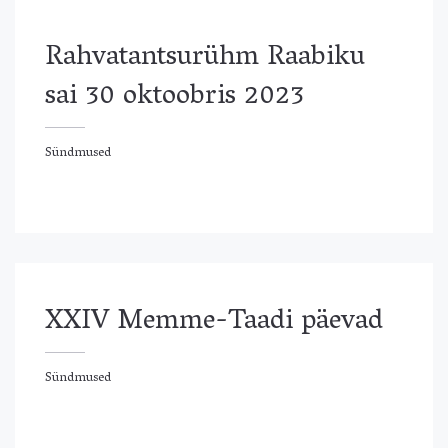
Rahvatantsurühm Raabiku
sai 30 oktoobris 2023
Sündmused
ündmused
XXIV Memme-Taadi päevad
Sündmused
ündmused