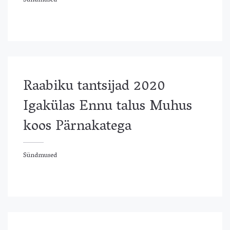
Sündmused
ündmused
Raabiku tantsijad 2020
Igakülas Ennu talus Muhus
koos Pärnakatega
Sündmused
ündmused