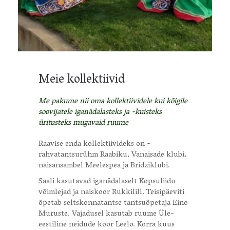
Meie kollektiivid
Me pakume nii oma kollektiividele kui kõigile
soovijatele iganädalasteks ja -kuisteks
üritusteks mugavaid ruume
Raavise enda kollektiivideks on -
rahvatantsurühm Raabiku, Vanaisade klubi,
naisansambel Meelespea ja Bridziklubi.
Saali kasutavad iganädalaselt Kopsuliidu
võimlejad ja naiskoor Rukkilill. Teisipäeviti
õpetab seltskonnatantse tantsuõpetaja Eino
Muruste. Vajadusel kasutab ruume Üle-
eestiline neidude koor Leelo. Korra kuus