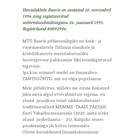
Huvialaklubi Raavis on asutatud 10. novembril
1994 ning registreeritud
mittetulundusühinguna 24. jaanuaril 1995.
Registrikood 80092996.
MTÜ Raavis põhieesmärgiks on kesk- ja
vanemaealistele Tallinna elanikele ja
klubiliikmetele meelelahutusliku
huvitegevuse pakkumine läbi eesmärgistatud
tegevuse.
Iga kuu esimesel reedel on linnarahva
TANTSUÕHTU, mis on väga populaarne.
Meie põhiüritus, milleks me oleme hakanud
juba aasta algul ettevalmistusi tegema, on
olnud juunikuu teisel nädalavahetusel
traditsioonilised MEMME-TAADI PÄEVAD
Eesti Vabaõhumuuseumis (2020. aasta oleks
olnud juubeliaasta - 25). Kahjuks seoses
pandeemiaga jäi üritus toimumata.
Oleme korraldanud linnaekskursioone