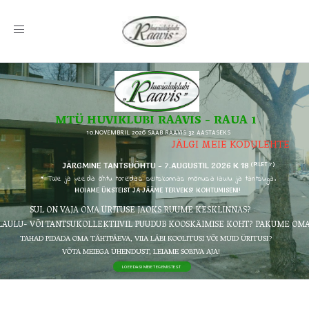
Toggle
navigation
MTÜ HUVIKLUBI RAAVIS - RAUA 1
10.NOVEMBRIL 2026 SAAB RAAVIS 32 AASTASEKS
JÄLGI MEIE KODULEHTE
JÄRGMINE TANTSUÕHTU - 7.AUGUSTIL 2026 K 18
(PILET 7)
* Tule ja veeda õhtu toredas seltskonnas mõnusa laulu ja tantsuga.
HOIAME ÜKSTEIST JA JÄÄME TERVEKS! KOHTUMISENI!
SUL ON VAJA OMA ÜRITUSE JAOKS RUUME KESKLINNAS?
 LAULU- VÕI TANTSUKOLLEKTIIVIL PUUDUB KOOSKÄIMISE KOHT? PAKUME OMA
TAHAD PIDADA OMA TÄHTPÄEVA, VIIA LÄBI KOOLITUSI VÕI MUID ÜRITUSI?
VÕTA MEIEGA ÜHENDUST, LEIAME SOBIVA AJA!
LOE EDASI MEIE TEGEMISTEST