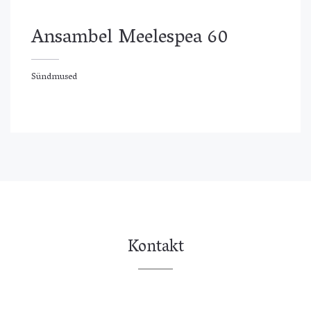
Ansambel Meelespea 60
Sündmused
ündmused
Kontakt